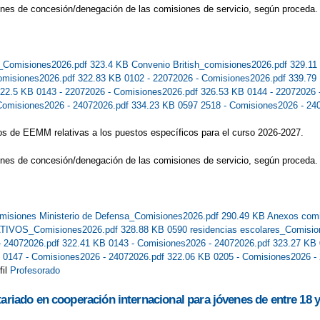
ones de concesión/denegación de las comisiones de servicio, según proceda.
Comisiones2026.pdf 323.4 KB
Convenio British_comisiones2026.pdf 329.1
Comisiones2026.pdf 322.83 KB
0102 - 22072026 - Comisiones2026.pdf 339.7
322.5 KB
0143 - 22072026 - Comisiones2026.pdf 326.53 KB
0144 - 22072026
Comisiones2026 - 24072026.pdf 334.23 KB
0597 2518 - Comisiones2026 - 24
os de EEMM relativas a los puestos específicos para el curso 2026-2027.
ones de concesión/denegación de las comisiones de servicio, según proceda.
misiones Ministerio de Defensa_Comisiones2026.pdf 290.49 KB
Anexos comi
TIVOS_Comisiones2026.pdf 328.88 KB
0590 residencias escolares_Comisi
- 24072026.pdf 322.41 KB
0143 - Comisiones2026 - 24072026.pdf 323.27 KB
B
0147 - Comisiones2026 - 24072026.pdf 322.06 KB
0205 - Comisiones2026 -
fil
Profesorado
tariado en cooperación internacional para jóvenes de entre 18 