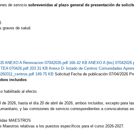
ones de servicio
sobrevenidas al plazo general de presentación de solici
).
s graves de salud.
 KB
ANEXO A Renovacion 07042026.pdf 166.42 KB
ANEXO A (bis) 07042026.
s TEA 070426.pdf 203.31 KB
Anexo D- listado de Centros Comunidades Apren
0260311_centros.pdf 149.75 KB
Solicitud Fecha de publicación 07/04/2026 Pre
ambos incluidos
 habilitado al efecto.
il de 2026, hasta el día 20 de abril de 2026, ambos incluidos, excepto para la
umanitario, y las comisiones de servicio correspondientes a convocatorias es
edidas MAESTROS
e Maestros relativas a los puestos específicos para el curso 2026-2027.