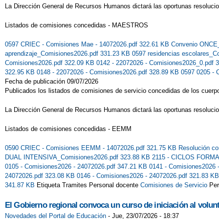
La Dirección General de Recursos Humanos dictará las oportunas resoluci
Listados de comisiones concedidas - MAESTROS
0597 CRIEC - Comisiones Mae - 14072026.pdf 322.61 KB
Convenio ONCE_
aprendizaje_Comisiones2026.pdf 331.23 KB
0597 residencias escolares_
Comisiones2026.pdf 322.09 KB
0142 - 22072026 - Comisiones2026_0.pdf 
322.95 KB
0148 - 22072026 - Comisiones2026.pdf 328.89 KB
0597 0205 - 
Fecha de publicación 09/07/2026
Publicados los listados de comisiones de servicio concedidas de los cuerp
La Dirección General de Recursos Humanos dictará las oportunas resoluci
Listados de comisiones concedidas - EEMM
0590 CRIEC - Comisiones EEMM - 14072026.pdf 321.75 KB
Resolución co
DUAL INTENSIVA_Comisiones2026.pdf 323.88 KB
2115 - CICLOS FORMA
0105 - Comisiones2026 - 24072026.pdf 347.21 KB
0141 - Comisiones2026 
24072026.pdf 323.08 KB
0146 - Comisiones2026 - 24072026.pdf 321.83 K
341.87 KB
Etiqueta Tramites Personal docente
Comisiones de Servicio
Per
El Gobierno regional convoca un curso de iniciación al volun
Novedades del Portal de Educación
-
Jue, 23/07/2026 - 18:37