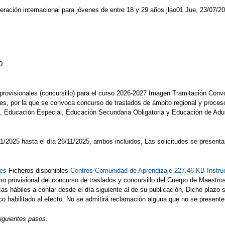
eración internacional para jóvenes de entre 18 y 29 años jlao01 Jue, 23/07/20
0
s provisionales (concursillo) para el curso 2026-2027 Imagen Tramitación Con
es, por la que se convoca concurso de traslados de ámbito regional y proceso
ia, Educación Especial, Educación Secundaria Obligatoria y Educación de Ad
7/11/2025 hasta el día 26/11/2025, ambos incluidos, Las solicitudes se presen
tes
Ficheros disponibles
Centros Comunidad de Aprendizaje 227.46 KB
Instr
o provisional del concurso de traslados y concursillo del Cuerpo de Maestro
s hábiles a contar desde el día siguiente al de su publicación, Dicho plazo se 
 habilitado al efecto. No se admitirá reclamación alguna que no se presente p
siguientes pasos: