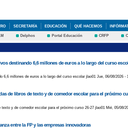
Pasar al
contenido
principal
TRO
SECRETARÍA
EDUCACIÓN
QUÉ HACEMOS
INFÓRMA
LM
Delphos
Portal Educación
CRFP
C
vos destinando 6,6 millones de euros a lo largo del curso esco
 6,6 millones de euros a lo largo del curso escolar jlao01 Jue, 06/08/2026 - 
udas de libros de texto y de comedor escolar para el próximo cu
de texto y de comedor escolar para el próximo curso 26-27 jlao01 Mié, 05/08/2
lianza entre la FP y las empresas innovadoras