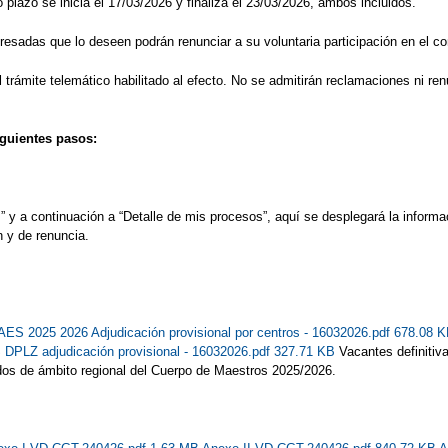
o plazo se inicia el 17/03/2026 y finaliza el 23/03/2026, ambos incluidos.
resadas que lo deseen podrán renunciar a su voluntaria participación en el c
rámite telemático habilitado al efecto. No se admitirán reclamaciones ni renu
iguientes pasos:
y a continuación a “Detalle de mis procesos”, aquí se desplegará la informac
n y de renuncia.
S 2025 2026 Adjudicación provisional por centros - 16032026.pdf 678.08 
PLZ adjudicación provisional - 16032026.pdf 327.71 KB
Vacantes definitiv
ados de ámbito regional del Cuerpo de Maestros 2025/2026.