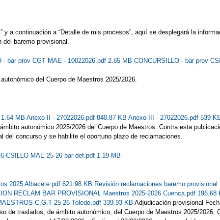
y a continuación a “Detalle de mis procesos”, aquí se desplegará la informac
 del baremo provisional.
 bar prov CGT MAE - 10022026.pdf 2.65 MB
CONCURSILLO - bar prov CS
o autonómico del Cuerpo de Maestros 2025/2026.
f 1.64 MB
Anexo II - 27022026.pdf 840.87 KB
Anexo III - 27022026.pdf 539 
e ámbito autonómico 2025/2026 del Cuerpo de Maestros. Contra esta publicaci
al del concurso y se habilite el oportuno plazo de reclamaciones.
26-CSILLO MAE 25 26 bar def.pdf 1.19 MB
ros 2025 Albacete.pdf 621.98 KB
Revisión reclamaciones baremo provision
ON RECLAM BAR PROVISIONAL Maestros 2025-2026 Cuenca.pdf 196.68
TROS C.G.T 25 26 Toledo.pdf 339.93 KB
Adjudicación provisional Fech
urso de traslados, de ámbito autonómico, del Cuerpo de Maestros 2025/2026. C