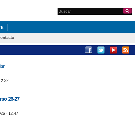
Search this site
Formulario de
búsqueda
TE
ontacto
lar
12:32
rso 26-27
026 - 12:47