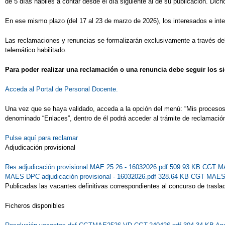
de 5 días hábiles a contar desde el día siguiente al de su publicación. Dich
En ese mismo plazo (del 17 al 23 de marzo de 2026), los interesados e inte
Las reclamaciones y renuncias se formalizarán exclusivamente a través del t
telemático habilitado.
Para poder realizar una reclamación o una renuncia debe seguir los s
Acceda al Portal de Personal Docente.
Una vez que se haya validado, acceda a la opción del menú: “Mis procesos” 
denominado “Enlaces”, dentro de él podrá acceder al trámite de reclamació
Pulse aquí para reclamar
Adjudicación provisional
Res adjudicación provisional MAE 25 26 - 16032026.pdf 509.93 KB
CGT MAE
MAES DPC adjudicación provisional - 16032026.pdf 328.64 KB
CGT MAES D
Publicadas las vacantes definitivas correspondientes al concurso de trasl
Ficheros disponibles